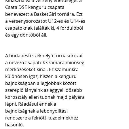
Kihasználva a versenylehetőséget a 
Csata DSE kenguru csapata 
benevezett a BasketGirl tornára. Ezt 
a versenysorozatot U12-es és U14-es 
csapatoknak találták ki, 4 fordulóból 
és egy döntőből áll.
A budapesti székhelyű tornasorozat 
a nevező csapatok számára minőségi 
mérkőzéseket kínál. Ez számunkra 
különösen igaz, hiszen a kenguru 
bajnokságban a legjobbak között 
szereplő lányaink az eggyel idősebb 
korosztály ellen tudnak majd pályára 
lépni. Ráadásul ennek a 
bajnokságnak a lebonyolítási 
rendszere a felnőtt küzdelmekhez 
hasonló.