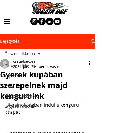
Bejegyzés
Összes cikkeink
csatadsekosar
Összes cikkeink
2021. jan. 11.
1 perc olvasás
Gyerek kupában
Top hír
szerepelnek majd
Friss
kenguruink
Meccsbeszámoló
Új bajnokságban indul a kenguru 
English Articles
csapat