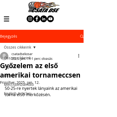
Bejegyzés
Összes cikkeink
csatadsekosar
Összes cikkeink
2025. jan. 11.
1 perc olvasás
Győzelem az első
Top hír
amerikai tornameccsen
Friss
Frissítve:
2025. jan. 12.
Meccsbeszámoló
50-25-re nyertek lányaink az amerikai 
English Articles
torna első mérkőzésén.