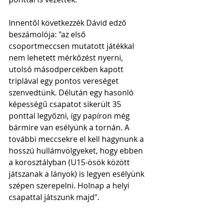
Innentől következzék Dávid edző 
beszámolója: "az első 
csoportmeccsen mutatott játékkal 
nem lehetett mérkőzést nyerni, 
utolsó másodpercekben kapott 
triplával egy pontos vereséget 
szenvedtünk. Délután egy hasonló 
képességű csapatot sikerült 35 
ponttal legyőzni, így papíron még 
bármire van esélyünk a tornán. A 
további meccsekre el kell hagynunk a 
hosszú hullámvölgyeket, hogy ebben 
a korosztályban (U15-ösök között 
játszanak a lányok) is legyen esélyünk 
szépen szerepelni. Holnap a helyi 
csapattal játszunk majd".