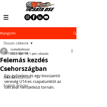
Bejegyzés
Összes cikkeink
csatadsekosar
Összes cikkeink
2025. ápr. 18.
1 perc olvasás
Felemás kezdés
Top hír
Csehországban
Friss
Egy győzelem és egy bosszantó 
Meccsbeszámoló
vereség U14-es csapatunktól az 
English Articles
ostravai nemzetközi tornán.