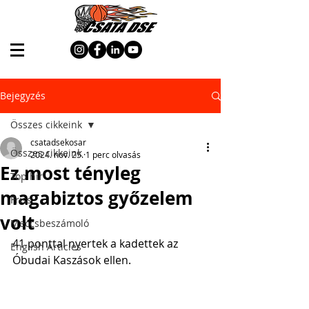
Bejegyzés
Összes cikkeink
csatadsekosar
Összes cikkeink
2024. nov. 25.
1 perc olvasás
Ez most tényleg
Top hír
magabiztos győzelem
Friss
volt
Meccsbeszámoló
41 ponttal nyertek a kadettek az 
English Articles
Óbudai Kaszások ellen.