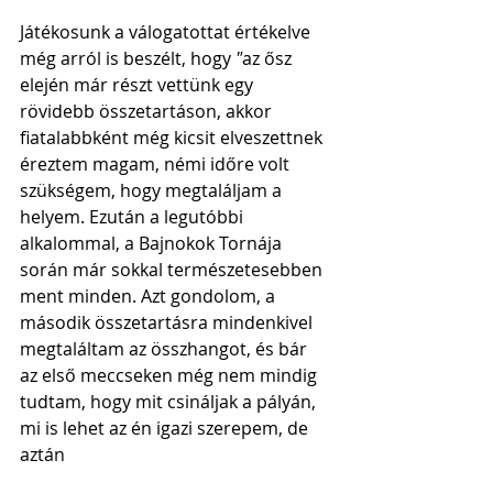
Játékosunk a válogatottat értékelve 
még arról is beszélt, hogy
 "
az ősz 
elején már részt vettünk egy 
rövidebb összetartáson, akkor 
fiatalabbként még kicsit elveszettnek 
éreztem magam, némi időre volt 
szükségem, hogy megtaláljam a 
helyem. Ezután a legutóbbi 
alkalommal, a Bajnokok Tornája 
során már sokkal természetesebben 
ment minden. Azt gondolom, a 
második összetartásra mindenkivel 
megtaláltam az összhangot, és bár 
az első meccseken még nem mindig 
tudtam, hogy mit csináljak a pályán, 
mi is lehet az én igazi szerepem, de 
aztán 