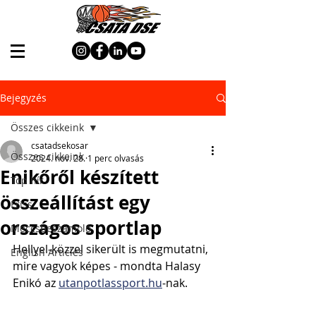
Bejegyzés
Összes cikkeink
csatadsekosar
Összes cikkeink
2024. nov. 28.
1 perc olvasás
Enikőről készített
Top hír
összeállítást egy
Friss
országos sportlap
Meccsbeszámoló
Hellyel-közzel sikerült is megmutatni, 
English Articles
mire vagyok képes - mondta Halasy 
Enikó az 
utanpotlassport.hu
-nak.