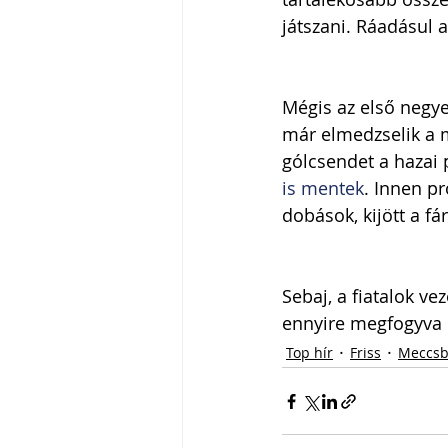
játszani. Ráadásul a
Mégis az első negye
már elmedzselik a m
gólcsendet a hazai 
is mentek
. Innen p
dobások, kijött a fá
Sebaj, a fiatalok v
ennyire megfogyva 
Top hír
Friss
Meccsb