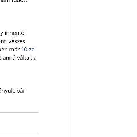
y innentől 
nt, vészes 
őben már 
10-zel 
lanná váltak a 
őnyük, bár 