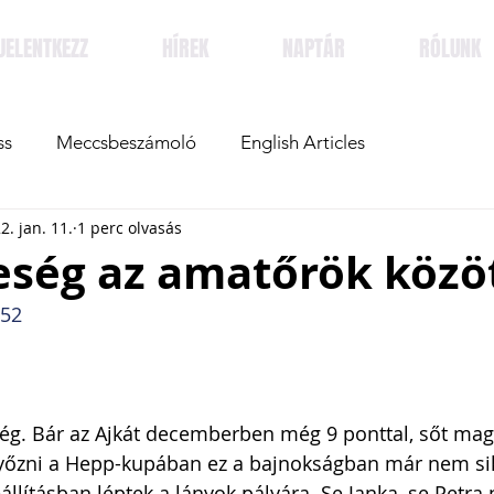
JELENTKEZZ
HÍREK
NAPTÁR
RÓLUNK
ss
Meccsbeszámoló
English Articles
2. jan. 11.
1 perc olvasás
eség az amatőrök közö
-52
ég. Bár az Ajkát decemberben még 9 ponttal, sőt mag
egyőzni a Hepp-kupában ez a bajnokságban már nem sike
állításban léptek a lányok pályára. Se Janka, se Petra