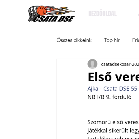
KEZDŐOLDAL
Összes cikkeink
Top hír
Fri
csatadsekosar
202
Első ver
Ajka
 - 
Csata DSE 55
NB I/B 9. forduló
Szomorú első veres
játékkal sikerült l
tartalékosabb össze