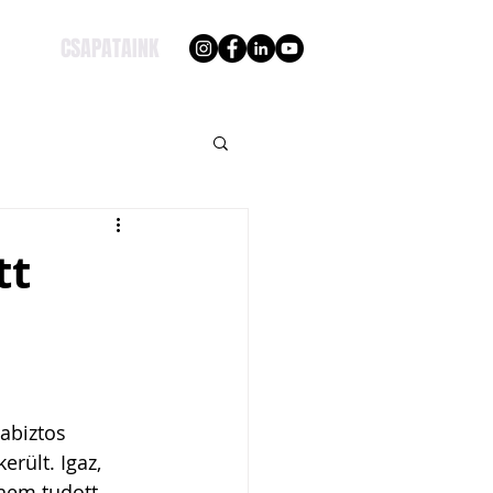
CSAPATAINK
tt
abiztos 
rült. Igaz, 
 nem tudott 