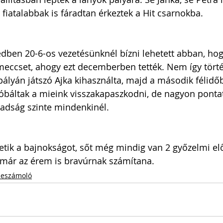
 fiatalabbak is fáradtan érkeztek a Hit csarnokba.
dben 20-6-os vezetésünknél bízni lehetett abban, hog
eccset, ahogy ezt decemberben tették. Nem így törté
pályán játszó Ajka kihasználta, majd a második félid
róbáltak a mieink visszakapaszkodni, de nagyon pontat
radság szinte mindenkinél. 
ezetik a bajnokságot, sőt még mindig van 2 győzelmi el
már az érem is bravúrnak számítana.
eszámoló