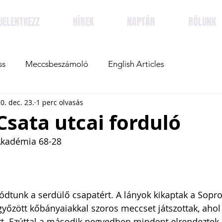
JELENTKEZZ
HÍREK
NAPTÁR
RÓLUNK
ss
Meccsbeszámoló
English Articles
0. dec. 23.
1 perc olvasás
Csata utcai forduló
 Akadémia 68-28
ódtunk a serdülő csapatért. A lányok kikaptak a Sopro
yőzött kőbányaiakkal szoros meccset játszottak, ahol 
rt. Ezúttal a második negyedben mindent elrendeztek 