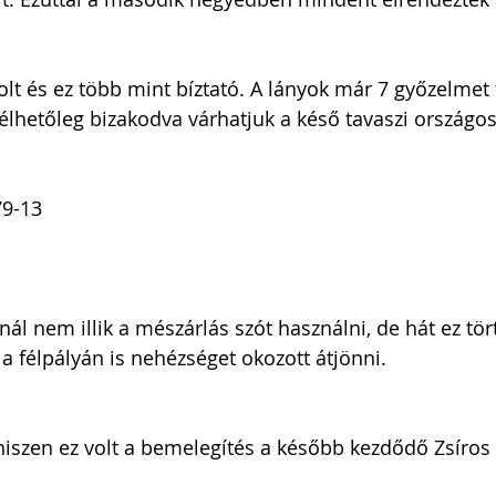
t és ez több mint bíztató. A lányok már 7 győzelmet
hetőleg bizakodva várhatjuk a késő tavaszi országos
79-13
ál nem illik a mészárlás szót használni, de hát ez tört
a félpályán is nehézséget okozott átjönni. 
hiszen ez volt a bemelegítés a később kezdődő Zsíros 