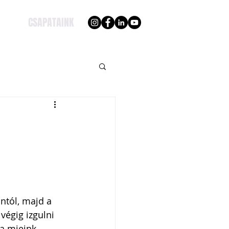
CSAPATAINK
ntól, majd a 
végig izgulni 
a mieink. 