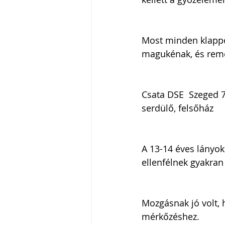
Most minden klappol
magukénak, és remél
Csata DSE  Szeged 
serdülő, felsőház
A 13-14 éves lányokn
ellenfélnek gyakran 
Mozgásnak jó volt, 
mérkőzéshez.