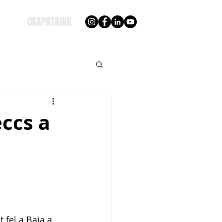
CSAPATAINK
ccs a
 fel a Baja a 