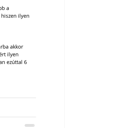
bb a 
 hiszen ilyen 
rba akkor 
rt ilyen 
n ezúttal 6 