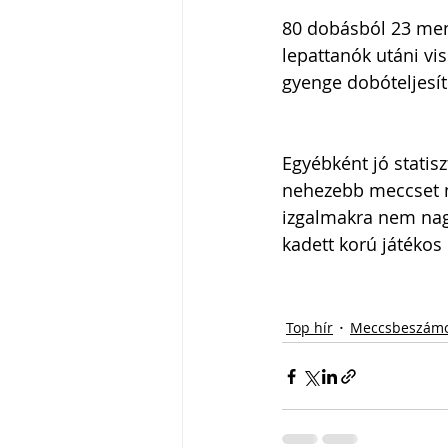
80 dobásból 23 ment
lepattanók utáni vis
gyenge dobóteljesít
Egyébként jó statis
nehezebb meccset ny
izgalmakra nem nag
kadett korú játékos 
Top hír
Meccsbeszámo