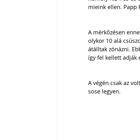
mieink ellen. Papp 
A mérkőzésen ennek 
olykor 10 alá csúszo
átálltak zónázni. Eb
így fel kellett adják
A végén csak az vol
sose legyen.