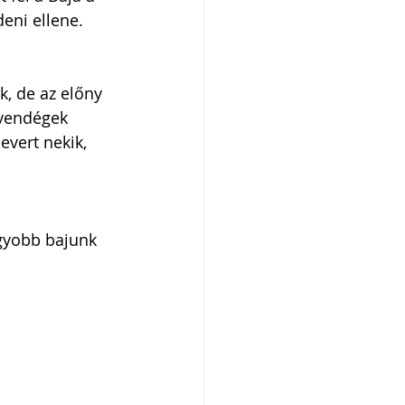
eni ellene. 
, de az előny 
 vendégek 
evert nekik, 
agyobb bajunk 