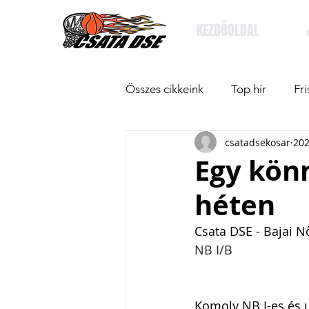
KEZDŐOLDAL
Összes cikkeink
Top hír
Fri
csatadsekosar
202
Egy kön
héten
Csata DSE - Bajai N
NB I/B
Komoly NB I-es és ut