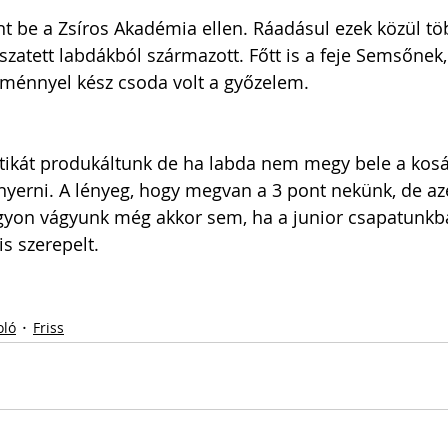
 be a Zsíros Akadémia ellen. Ráadásul ezek közül tö
szatett labdákból származott. Főtt is a feje Semsőnek,
ménnyel kész csoda volt a győzelem. 
ztikát produkáltunk de ha labda nem megy bele a kosá
erni. A lényeg, hogy megvan a 3 pont nekünk, de azé
yon vágyunk még akkor sem, ha a junior csapatunkba
is szerepelt.
ló
Friss