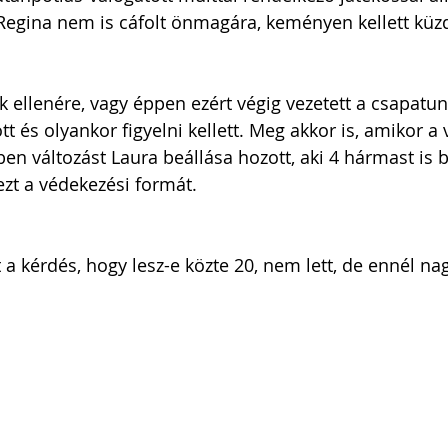
Regina nem is cáfolt önmagára, keményen kellett küzd
ellenére, vagy éppen ezért végig vezetett a csapatunk
tt és olyankor figyelni kellett. Meg akkor is, amikor a
ben változást Laura beállása hozott, aki 4 hármast is b
 ezt a védekezési formát. 
t a kérdés, hogy lesz-e közte 20, nem lett, de ennél n