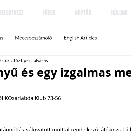
JELENTKEZZ
HÍREK
NAPTÁR
RÓLUNK
ss
Meccsbeszámoló
English Articles
0. okt. 16.
1 perc olvasás
nyű és egy izgalmas me
ői KOsárlabda Klub 73-56
ánpótlás-válogatott múlttal rendelkező játékossal állt