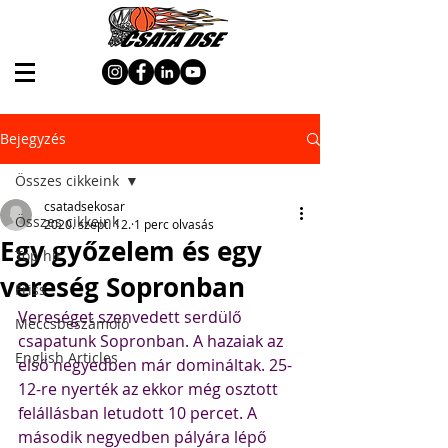
Bejegyzés
Összes cikkeink
csatadsekosar
Összes cikkeink
2020. szept. 12.
1 perc olvasás
Egy győzelem és egy
Top hír
vereség Sopronban
Friss
Vereséget szenvedett serdülő 
Meccsbeszámoló
csapatunk Sopronban. A hazaiak az 
English Articles
első negyedben már domináltak. 25-
12-re nyerték az ekkor még osztott 
felállásban letudott 10 percet. A 
második negyedben pályára lépő 