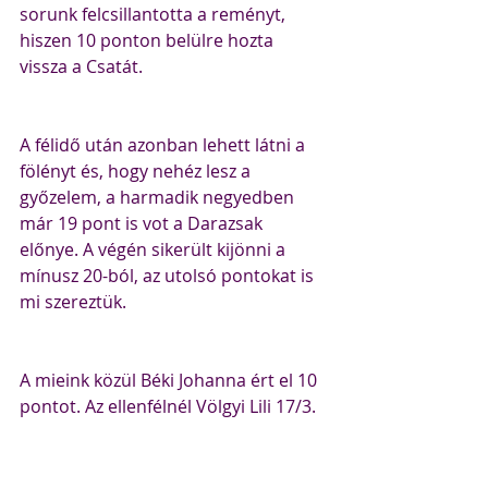
sorunk felcsillantotta a reményt, 
hiszen 10 ponton belülre hozta 
vissza a Csatát.
A félidő után azonban lehett látni a 
fölényt és, hogy nehéz lesz a 
győzelem, a harmadik negyedben 
már 19 pont is vot a Darazsak 
előnye. A végén sikerült kijönni a 
mínusz 20-ból, az utolsó pontokat is 
mi szereztük.
A mieink közül Béki Johanna ért el 10 
pontot. Az ellenfélnél Völgyi Lili 17/3.