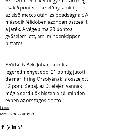
Az osztott első két negyed után még 
csak 6 pont volt az előny, amit írjunk 
az első meccs utáni zsibbadságnak. A 
második félidőben azonban összeállt 
a játék. A vége sima 23 pontos 
győzelem lett, ami mindenképpen 
biztató!
Ezúttal is Béki Johanna volt a 
legeredményesebb, 21 pontig jutott, 
de már Ihring Orsolyának is összejött 
12 pont. Sebaj, az út elején vannak 
még a serdülők hiszen a cél minden 
évben az országos döntő.
Friss
Meccsbeszámoló