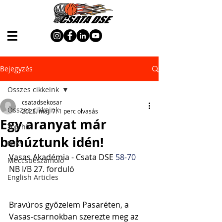
Bejegyzés
Összes cikkeink
csatadsekosar
Összes cikkeink
2022. máj. 7.
1 perc olvasás
Egy aranyat már
Top hír
behúztunk idén!
Friss
Vasas Akadémia - Csata DSE 
58-70
Meccsbeszámoló
NB I/B 27. forduló
English Articles
Bravúros győzelem Pasaréten, a 
Vasas-csarnokban szerezte meg az 