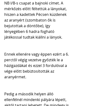
NB I/B-s csapat a bajnoki címet. A 
mérkőzés előtt féltettük a lányokat, 
hiszen a kadettek Pécsen küzdenek 
az aranyért (szombaton ők is 
bejutottak a döntőbe), így 
lényegében 6 hadra fogható 
játékossal tudtak kiállni a lányok.
Ennek ellenére vagy éppen ezért a 6. 
perctől végig vezetve győzték le a 
házigazdákat és ezzel 3 fordulóval a 
vége előtt bebiztosították az 
aranyérmet.
Pedig a második helyen álló 
ellenfélnél mindenki pályára lépett, 
akitől tartani lehetett. De mindegy is, 