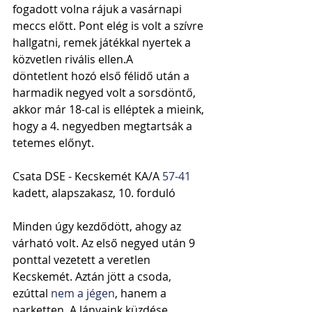
fogadott volna rájuk a vasárnapi 
meccs előtt. Pont elég is volt a szívre 
hallgatni, remek játékkal nyertek a 
közvetlen rivális ellen.A 
döntetlent hozó első félidő után a 
harmadik negyed volt a sorsdöntő, 
akkor már 18-cal is elléptek a mieink, 
hogy a 4. negyedben megtartsák a 
tetemes előnyt.
Csata DSE - Kecskemét KA/A 
57-41
kadett, alapszakasz, 10. forduló
Minden úgy kezdődött, ahogy az 
várható volt. Az első negyed után 9 
ponttal vezetett a veretlen 
Kecskemét. Aztán jött a csoda, 
ezúttal 
nem a jégen
, hanem a 
parketten. A lányaink küzdése 