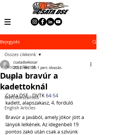
Bejegyzés
Összes cikkeink
csatadsekosar
Összes cikkeink
2022. dec. 20.
1 perc olvasás
Dupla bravúr a
Top hír
kadettoknál
Friss
Csata DSE - DVTK
 64-54
Meccsbeszámoló
kadett, alapszakasz, 4. forduló
English Articles
Bravúr a javából, amely jókor jött a 
lányok lelkének. Az idegenbeli 19 
pontos zakó után csak a szívünk 