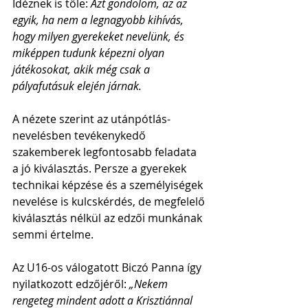
Idéznek is tőle: 
Azt gondolom, az az 
egyik, ha nem a legnagyobb kihívás, 
hogy milyen gyerekeket nevelünk, és 
miképpen tudunk képezni olyan 
játékosokat, akik még csak a 
pályafutásuk elején járnak.
A nézete szerint az utánpótlás-
nevelésben tevékenykedő 
szakemberek legfontosabb feladata 
a jó kiválasztás. Persze a gyerekek 
technikai képzése és a személyiségek 
nevelése is kulcskérdés, de megfelelő 
kiválasztás nélkül az edzői munkának 
semmi értelme.
Az U16-os válogatott Biczó Panna így 
nyilatkozott edzőjéről: 
„Nekem 
rengeteg mindent adott a Krisztiánnal 