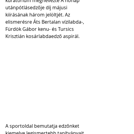
kuratórium megnevezte A hónap 
utánpótlásedzője díj májusi 
kiírásának három jelöltjét. Az 
elismerésre Áts Bertalan vízilabda-, 
Fürdök Gábor kenu- és Tursics 
Krisztián kosárlabdaedző aspirál.
A sportoldal bemutatja edzőnket 
kiemelve legismertebb tanítványait. 