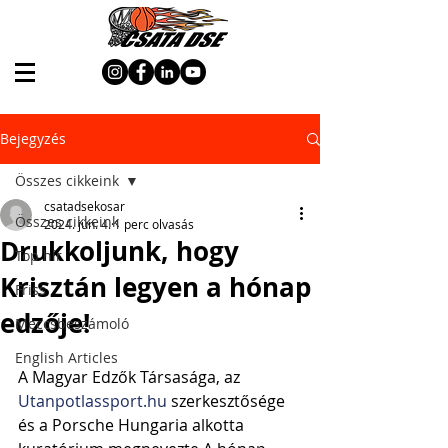
Bejegyzés
Összes cikkeink
csatadsekosar
Összes cikkeink
2024. jún. 4.
1 perc olvasás
Drukkoljunk, hogy
Top hír
Krisztán legyen a hónap
Friss
edzője!
Meccsbeszámoló
English Articles
A Magyar Edzők Társasága, az 
Utanpotlassport.hu
 szerkesztősége 
és a Porsche Hungaria alkotta 