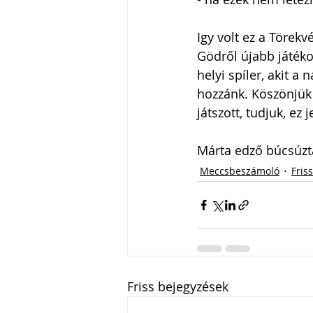
Igy volt ez a Törek
Gödről újabb játéko
helyi spíler, akit 
hozzánk. Köszönjük
játszott, tudjuk, ez
Márta edző búcsúzta
Meccsbeszámoló
Friss
Friss bejegyzések