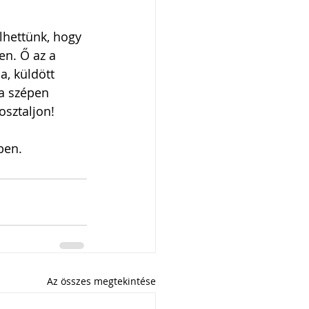
lhettünk, hogy 
en. Ő az a 
a, küldött 
a szépen 
osztaljon! 
ben.
Az összes megtekintése