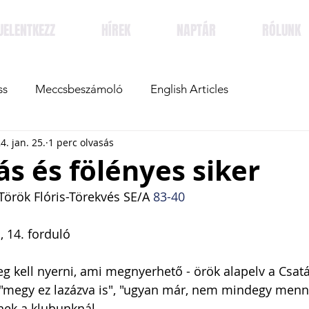
JELENTKEZZ
HÍREK
NAPTÁR
RÓLUNK
ss
Meccsbeszámoló
English Articles
4. jan. 25.
1 perc olvasás
s és fölényes siker
Török Flóris-Törekvés SE/A 
83-40
, 14. forduló
kell nyerni, ami megnyerhető - örök alapelv a Csatán
 "megy ez lazázva is", "ugyan már, nem mindegy menn
nek a klubunknál. 