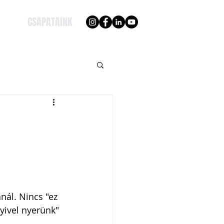
CSAPATAINK
ál. Nincs "ez 
yivel nyerünk" 