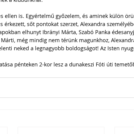
vés ellen is. Egyértelmű győzelem, és aminek külön örü
s érkezett, sőt pontokat szerzet, Alexandra személyéb
a napokban elhunyt Ibrányi Márta, Szabó Panka édesanyj
 Márti, még mindig nem térünk magunkhoz, Alexandr
 jelenti neked a legnagyobb boldogságot! Az Isten nyug
tása pénteken 2-kor lesz a dunakeszi Fóti úti temető