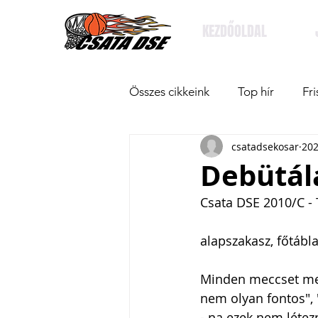
KEZDŐOLDAL
Összes cikkeink
Top hír
Fri
csatadsekosar
202
Debütálá
Csata DSE 2010/C - 
alapszakasz, főtábla
Minden meccset meg 
nem olyan fontos",
- na ezek nem létez