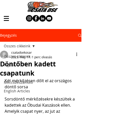
Bejegyzés
Összes cikkeink
csatadsekosar
Összes cikkeink
2023. máj. 17.
1 perc olvasás
Döntőben kadett
Top hír
csapatunk
Friss
Két mérkőzésen dőlt el az országos 
Meccsbeszámoló
döntő sorsa
English Articles
Sorsdöntő mérkőzésekre készültek a 
kadettek az Óbudai Kaszások ellen. 
Amelyik csapat nyer, az jut az 