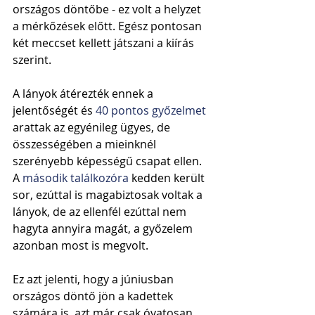
országos döntőbe - ez volt a helyzet 
a mérkőzések előtt. Egész pontosan 
két meccset kellett játszani a kiírás 
szerint.
A lányok átérezték ennek a 
jelentőségét és 
40 pontos győzelmet 
arattak az egyénileg ügyes, de 
összességében a mieinknél 
szerényebb képességű csapat ellen. 
A 
második találkozóra
 kedden került 
sor, ezúttal is magabiztosak voltak a 
lányok, de az ellenfél ezúttal nem 
hagyta annyira magát, a győzelem 
azonban most is megvolt.
Ez azt jelenti, hogy a júniusban 
országos döntő jön a kadettek 
számára is, azt már csak óvatosan 