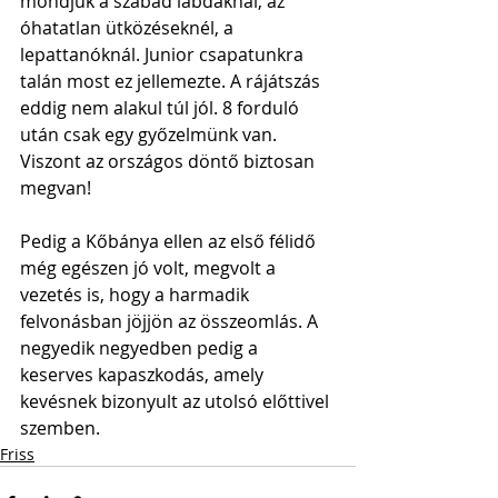
mondjuk a szabad labdáknál, az 
óhatatlan ütközéseknél, a 
lepattanóknál. Junior csapatunkra 
talán most ez jellemezte. A rájátszás 
eddig nem alakul túl jól. 8 forduló 
után csak egy győzelmünk van. 
Viszont az országos döntő biztosan 
megvan!
Pedig a Kőbánya ellen az első félidő 
még egészen jó volt, megvolt a 
vezetés is, hogy a harmadik 
felvonásban jöjjön az összeomlás. A 
negyedik negyedben pedig a 
keserves kapaszkodás, amely 
kevésnek bizonyult az utolsó előttivel 
szemben.
Friss