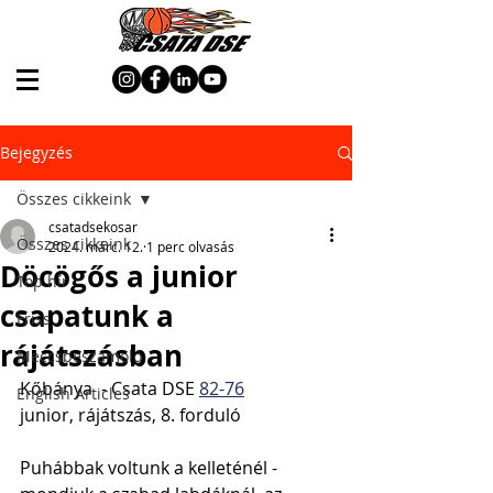
Bejegyzés
Összes cikkeink
csatadsekosar
Összes cikkeink
2024. márc. 12.
1 perc olvasás
Döcögős a junior
Top hír
csapatunk a
Friss
rájátszásban
Meccsbeszámoló
Kőbánya  - Csata DSE 
82-76
English Articles
junior, rájátszás, 8. forduló
Puhábbak voltunk a kelleténél -  