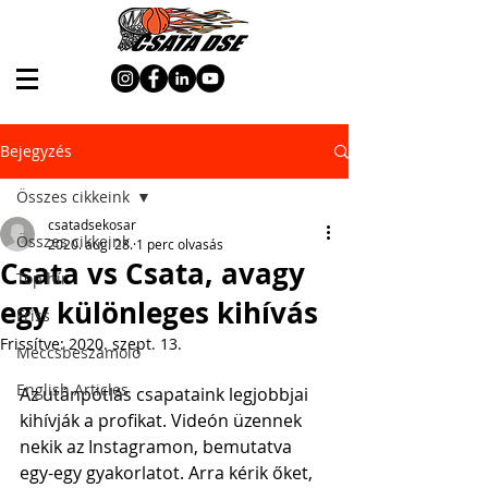
Bejegyzés
Összes cikkeink
csatadsekosar
Összes cikkeink
2020. aug. 28.
1 perc olvasás
Csata vs Csata, avagy
Top hír
egy különleges kihívás
Friss
Frissítve:
2020. szept. 13.
Meccsbeszámoló
English Articles
Az utánpótlás csapataink legjobbjai 
kihívják a profikat. Videón üzennek 
nekik az Instagramon, bemutatva 
egy-egy gyakorlatot. Arra kérik őket, 