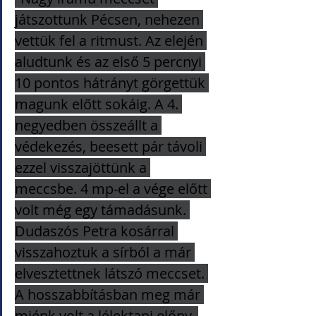
játszottunk Pécsen, nehezen 
vettük fel a ritmust. Az elején 
aludtunk és az első 5 percnyi 
10 pontos hátrányt görgettük 
magunk előtt sokáig. A 4. 
negyedben összeállt a 
védekezés, beesett pár távoli 
ezzel visszajöttünk a 
meccsbe. 4 mp-el a vége előtt 
volt még egy támadásunk. 
Dudaszós Petra kosárral 
visszahoztuk a sírból a már 
elvesztettnek látszó meccset. 
A hosszabbításban meg már 
miénk volt a lélektani előny, 