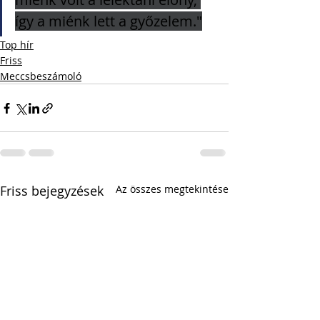
így a miénk lett a győzelem."
Top hír
Friss
Meccsbeszámoló
Friss bejegyzések
Az összes megtekintése