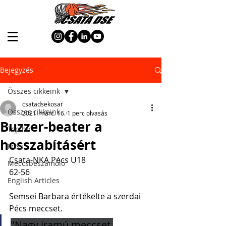
Bejegyzés
Összes cikkeink
csatadsekosar
Összes cikkeink
2021. márc. 16.
1 perc olvasás
Buzzer-beater a
Top hír
hosszabításért
Friss
Csata-NKA Pécs U18
Meccsbeszámoló
62-56
English Articles
Semsei Barbara értékelte a szerdai  
Pécs meccset.
"Nagy iramú meccset 