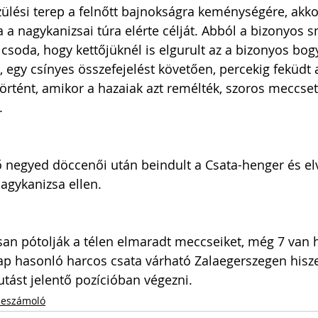
zülési terep a felnőtt bajnokságra keménységére, akkor
 a nagykanizsai túra elérte célját. Abból a bizonyos s
soda, hogy kettőjüknél is elgurult az a bizonyos bogy
, egy csínyes összefejelést követően, percekig feküdt 
rtént, amikor a hazaiak azt remélték, szoros meccset
.
ső negyed döccenői után beindult a Csata-henger és el
Nagykanizsa ellen.
an pótolják a télen elmaradt meccseiket, még 7 van h
p hasonló harcos csata várható Zalaegerszegen hisze
utást jelentő pozícióban végezni.
eszámoló