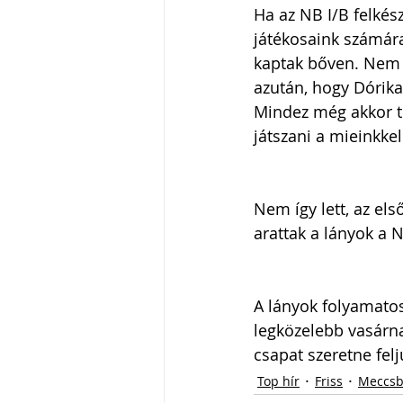
Ha az NB I/B felkés
játékosaink számára
kaptak bőven. Nem c
azután, hogy Dórika
Mindez még akkor tö
játszani a mieinkkel
Nem így lett, az el
arattak a lányok a 
A lányok folyamatos
legközelebb vasárna
csapat szeretne felj
Top hír
Friss
Meccsb