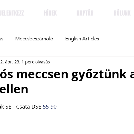
JELENTKEZZ
HÍREK
NAPTÁR
RÓLUNK
ss
Meccsbeszámoló
English Articles
2. ápr. 23.
1 perc olvasás
lós meccsen győztünk 
ellen
k SE - Csata DSE 
55-90