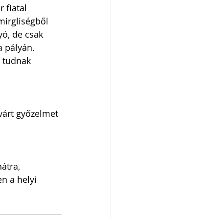
 fiatal 
mirgliségből 
ó, de csak 
a pályán. 
 tudnak 
várt győzelmet 
átra, 
n a helyi 