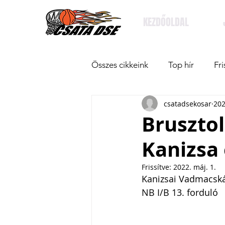
KEZDŐOLDAL
Összes cikkeink
Top hír
Fri
csatadsekosar
202
Bruszto
Kanizsa 
Frissítve:
2022. máj. 1.
Kanizsai Vadmacská
NB I/B 13. forduló