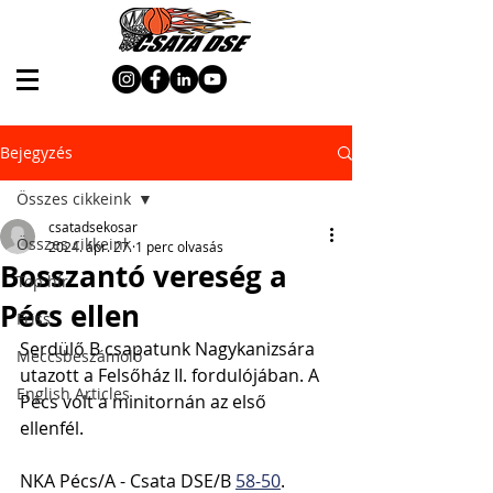
Bejegyzés
Összes cikkeink
csatadsekosar
Összes cikkeink
2024. ápr. 27.
1 perc olvasás
Bosszantó vereség a
Top hír
Pécs ellen
Friss
Serdülő B csapatunk Nagykanizsára 
Meccsbeszámoló
utazott a Felsőház II. fordulójában. A 
English Articles
Pécs volt a minitornán az első 
ellenfél.
NKA Pécs/A - Csata DSE/B 
58-50
.