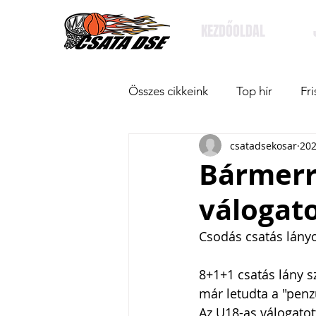
KEZDŐOLDAL
Összes cikkeink
Top hír
Fri
csatadsekosar
202
Bármerr
válogat
Csodás csatás lány
8+1+1 csatás lány s
már letudta a "penz
Az U18-as válogatot