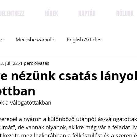
JELENTKEZZ
HÍREK
NAPTÁR
RÓLUNK
ss
Meccsbeszámoló
English Articles
3. júl. 22.
1 perc olvasás
e nézünk csatás lányo
ottban
ok a válogatottakban
zerepel a nyáron a különböző utánpótlás-válogatottak
umát", de vannak olyanok, akikre még vár a feladat. 
t kezdte meg legkorábban a felkészülést és a szereplé