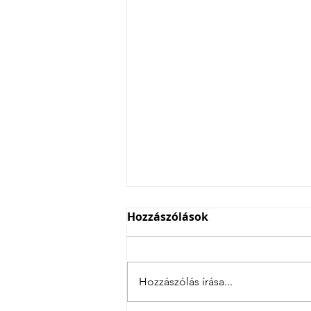
Hozzászólások
Hozzászólás írása...
4 csatás Szlovéniában