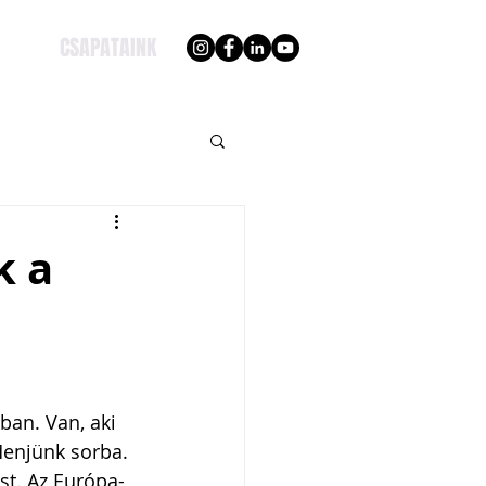
CSAPATAINK
k a
ban. Van, aki 
Menjünk sorba. 
st. Az Európa-