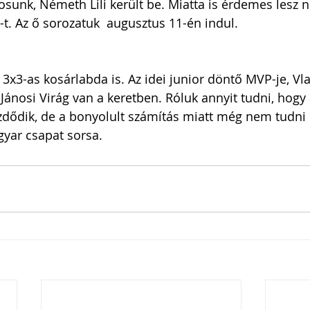
osunk, Németh Lili került be. Miatta is érdemes lesz n
t. Az ő sorozatuk  augusztus 11-én indul.
3x3-as kosárlabda is. Az idei junior döntő MVP-je, Vl
Jánosi Virág van a keretben. Róluk annyit tudni, hogy 
zdődik, de a bonyolult számítás miatt még nem tudni
yar csapat sorsa.