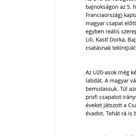
bajnokságon az 5. h
Franciaország) kapta
magyar csapat előtt,
egyben reális szerep
Lili, Kastl Dorka, Ba
csatásnak tekintjük!
Az U20-asok még ké
labdát. A magyar vál
bemutassuk. Túl azo
profi csapatot irány
éveket játszott a C
évadot. Tehát rá is