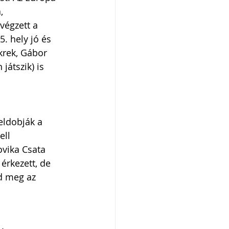
, 
végzett a 
. hely jó és 
krek, Gábor 
játszik) is 
ldobják a 
ell 
ovika Csata 
érkezett, de 
d meg az 