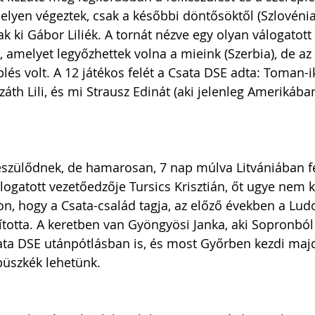
elyen végeztek, csak a későbbi döntősöktől (Szlovénia
k ki Gábor Liliék. A tornát nézve egy olyan válogatott 
 amelyet legyőzhettek volna a mieink (Szerbia), de az 5
lés volt. A 12 játékos felét a Csata DSE adta: Toman-i
jzáth Lili, és mi Strausz Edinát (aki jelenleg Amerikában 
szülődnek, de hamarosan, 7 nap múlva Litvániában fe
ogatott vezetőedzője Tursics Krisztián, őt ugye nem k
n, hogy a Csata-család tagja, az előző években a Lud
ította. A keretben van Gyöngyösi Janka, aki Sopronból 
sata DSE utánpótlásban is, és most Győrben kezdi maj
 büszkék lehetünk.