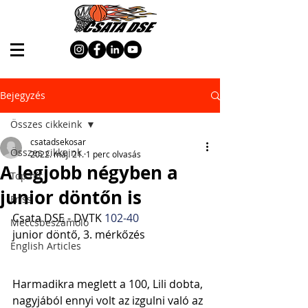
Bejegyzés
Összes cikkeink
csatadsekosar
Összes cikkeink
2022. máj. 21.
1 perc olvasás
A legjobb négyben a
Top hír
junior döntőn is
Friss
Csata DSE - DVTK 
102-40
Meccsbeszámoló
junior döntő, 3. mérkőzés
English Articles
Harmadikra meglett a 100, Lili dobta, 
nagyjából ennyi volt az izgulni való az 