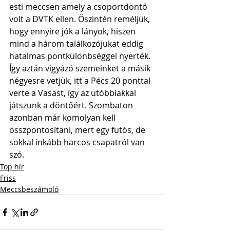
esti meccsen amely a csoportdöntő 
volt a DVTK ellen. Őszintén reméljük, 
hogy ennyire jók a lányok, hiszen 
mind a három találkozójukat eddig 
hatalmas pontkülönbséggel nyerték. 
Így aztán vigyázó szemeinket a másik 
négyesre vetjük, itt a Pécs 20 ponttal 
verte a Vasast, így az utóbbiakkal 
játszunk a döntőért. Szombaton 
azonban már komolyan kell 
összpontosítani, mert egy futós, de 
sokkal inkább harcos csapatról van 
szó.
Top hír
Friss
Meccsbeszámoló