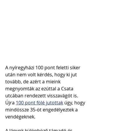
A nyíregyházi 100 pont feletti siker 
után nem volt kérdés, hogy ki jut 
tovább, de azért a mieink 
megnyomták az ezúttal a Csata 
utcában rendezett visszavágót is. 
Újra 
100 pont fölé jutottak
 úgy, hogy 
mindössze 35-öt engedélyeztek a 
vendégeknek. 
A lányok különböző támadó és 