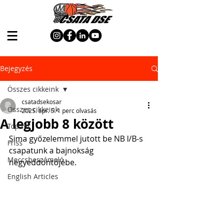
Bejegyzés
Összes cikkeink
csatadsekosar
Összes cikkeink
2025. ápr. 5.
1 perc olvasás
A legjobb 8 között
Top hír
Sima győzelemmel jutott be NB I/B-s 
Friss
csapatunk a bajnokság 
Meccsbeszámoló
negyeddöntőjébe.
English Articles