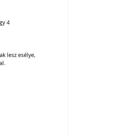
gy 4 
k lesz esélye, 
l.  