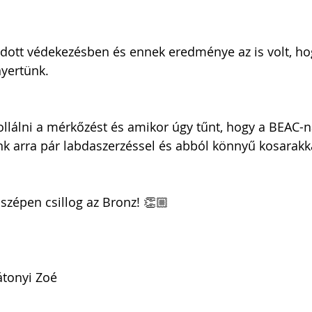
dott védekezésben és ennek eredménye az is volt, ho
yertünk. 
ollálni a mérkőzést és amikor úgy tűnt, hogy a BEAC-na
k arra pár labdaszerzéssel és abból könnyű kosarakka
 szépen csillog az Bronz! 👏🏼
átonyi Zoé