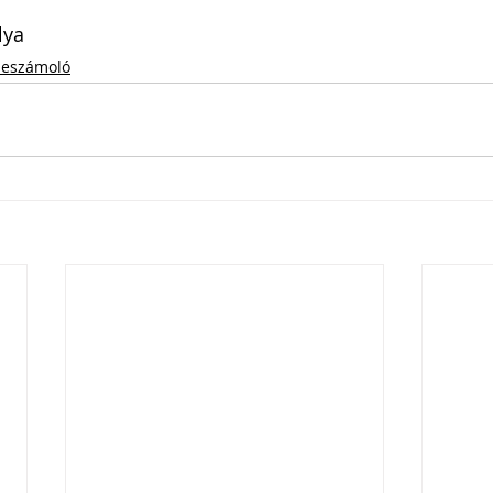
lya 
eszámoló