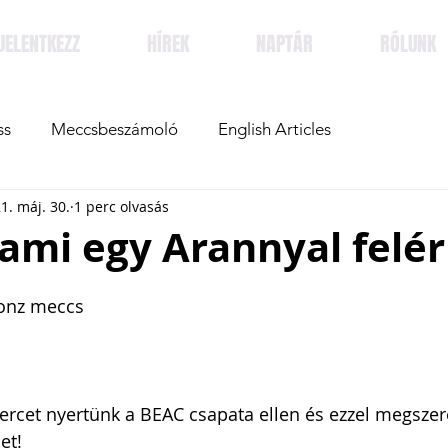
JELENTKEZZ
HÍREK
NAPTÁR
RÓLUNK
ss
Meccsbeszámoló
English Articles
1. máj. 30.
1 perc olvasás
ami egy Arannyal felér
onz meccs 
ercet nyertünk a BEAC csapata ellen és ezzel megszer
et! 