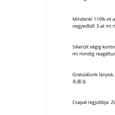
Mindenki 110%-ot a
negyedből 3-at mi n
Sikerült végig kontr
mi mindig reagáltun
Gratulálunk lányok,
💪🏼🥉
Csapat legjobbja: Z