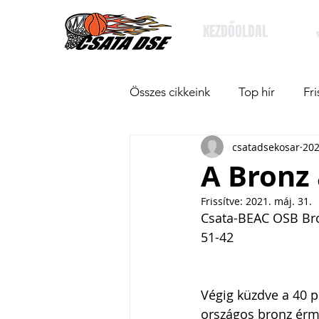
KEZDŐOLDAL
Összes cikkeink
Top hír
Fri
csatadsekosar
202
A Bronz 
Frissítve:
2021. máj. 31.
Csata-BEAC OSB Br
51-42
Végig küzdve a 40 p
országos bronz érm