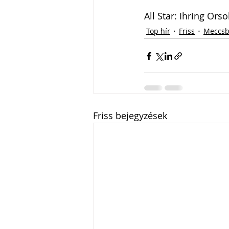
All Star: Ihring Orso
Top hír
Friss
Meccsb
Friss bejegyzések