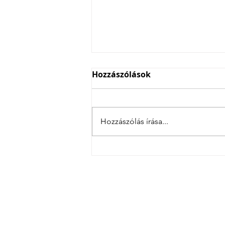
Hozzászólások
Hozzászólás írása...
Három csatás lánnyal
ezüstérmes Budapest
válogatottja Ljubljanában
Magyarország legsi