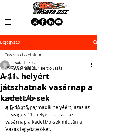
Bejegyzés
Összes cikkeink
csatadsekosar
Összes cikkeink
2025. máj. 25.
1 perc olvasás
A 11. helyért
Top hír
játszhatnak vasárnap a
Friss
kadett/b-sek
Meccsbeszámoló
A B-döntő harmadik helyéért, azaz az 
English Articles
országos 11. helyért játszanak 
vasárnap a kadett/b-sek miután a 
Vasas legyőzte őket.