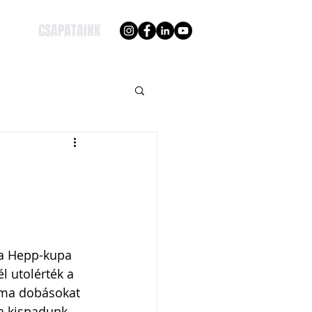
CSAPATAINK
 a Hepp-kupa 
l utolérték a 
ima dobásokat 
 a kispadunk 