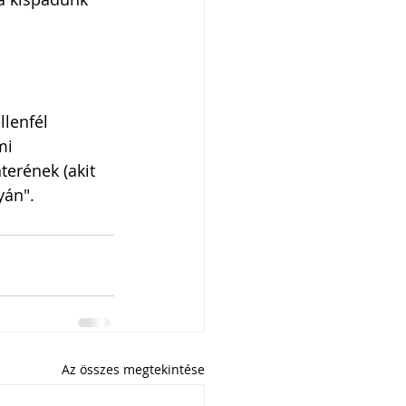
lenfél 
mi 
terének (akit 
yán".
Az összes megtekintése