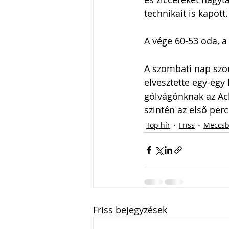
technikait is kapott.
A vége 60-53 oda, a
A szombati nap szo
elvesztette egy-egy
gólvágónknak az Achi
szintén az első perc
Top hír
Friss
Meccsb
Friss bejegyzések