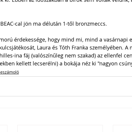
 BEAC-cal jön ma délután 1-től bronzmeccs. 
morú érdekessége, hogy mind mi, mind a vasárnapi el
 kulcsjátékosát, Laura és Tóth Franka személyében. A 
lles-ina fáj (valószínűleg nem szakad) az ellenfel cen
ekben kellett lecserélni) a bokája néz ki "nagyon csún
eszámoló