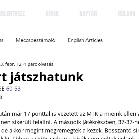
JELENTKEZZ
HÍREK
NAPTÁR
RÓLUNK
ss
Meccsbeszámoló
English Articles
3. febr. 12.
1 perc olvasás
rt játszhatunk
SE 
60-53
ő
án már 17 ponttal is vezetett az MTK a mieink ellen
en sikerült felállni. A második játékrészben, 37-37-né
et, de akkor megint megremegtek a kezek. Bosszantó s
ak ki. Ebben az időszakban a bírók sem voltak velünk,