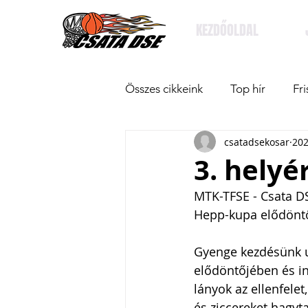
KEZDŐOLDAL
Összes cikkeink
Top hír
Fri
csatadsekosar
202
3. helyé
MTK-TFSE - Csata D
Hepp-kupa elődönt
Gyenge kezdésünk ut
elődöntőjében és inn
lányok az ellenfel
és ziccereket hagyt