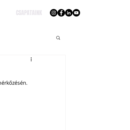
CSAPATAINK
 mérkőzésén.