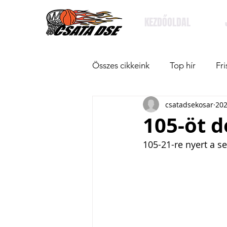
KEZDŐOLDAL
Összes cikkeink
Top hír
Fri
csatadsekosar
202
105-öt d
105-21-re nyert a s