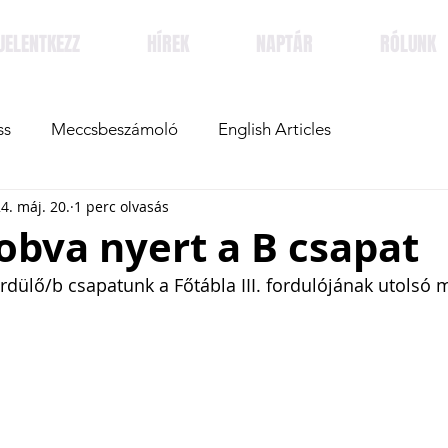
JELENTKEZZ
HÍREK
NAPTÁR
RÓLUNK
ss
Meccsbeszámoló
English Articles
4. máj. 20.
1 perc olvasás
obva nyert a B csapat
erdülő/b csapatunk a Főtábla III. fordulójának utolsó