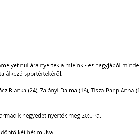
amelyet nullára nyertek a mieink - ez nagyjából mind
találkozó sportértékéről.
z Blanka (24), Zalányi Dalma (16), Tisza-Papp Anna (12
armadik negyedet nyerték meg 20:0-ra. 
 döntő két hét múlva.