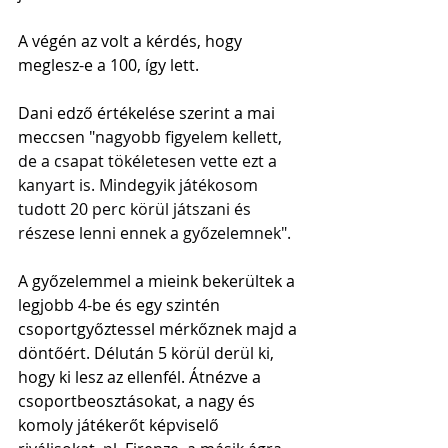
A végén az volt a kérdés, hogy 
meglesz-e a 100, így lett.
Dani edző értékelése szerint
 a mai 
meccsen "n
agyobb figyelem kellett, 
de a csapat tökéletesen vette ezt a 
kanyart is. Mindegyik játékosom 
tudott 20 perc körül játszani és 
részese lenni ennek a győzelemnek".
A győzelemmel a mieink bekerültek a 
legjobb 4-be és egy szintén 
csoportgyőztessel mérkőznek majd a 
döntőért. Délután 5 körül derül ki, 
hogy ki lesz az ellenfél. Átnézve a 
csoportbeosztásokat, a nagy és 
komoly játékerőt képviselő 