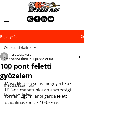
Bejegyzés
Összes cikkeink
csatadsekosar
Összes cikkeink
2025. ápr. 17.
1 perc olvasás
100 pont feletti
Top hír
győzelem
Friss
Második meccsét is megnyerte az 
Meccsbeszámoló
U15-ös csapatunk az olaszországi 
English Articles
tornán. Egy milánói gárda felett 
diadalmaskodtak 103:39-re.