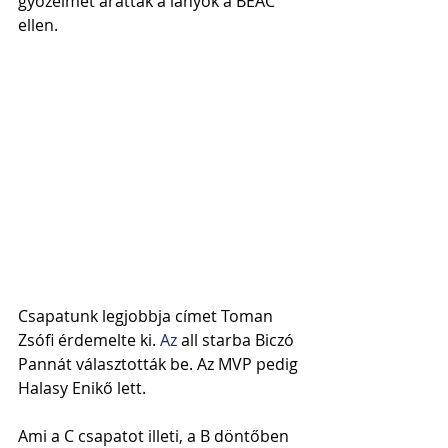
győzelmet arattak a lányok a BEAC 
ellen.
Csapatunk legjobbja címet Toman 
Zsófi érdemelte ki.
 Az
 all starba Biczó 
Pannát választották be. Az MVP pedig 
Halasy Enikő lett.
Ami a C csapatot illeti, a B döntőben 