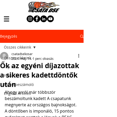
Bejegyzés
Összes cikkeink
csatadsekosar
Összes cikkeink
2024. máj. 14.
1 perc olvasás
Ők az egyéni díjazottak
Top hír
a sikeres kadettdöntők
Friss
után
Meccsbeszámoló
Ahogy arról már többször 
English Articles
beszámoltunk kadett A csapatunk 
megnyerte az országos bajnokságot. 
A döntőben is imponáló, 15 pontos 