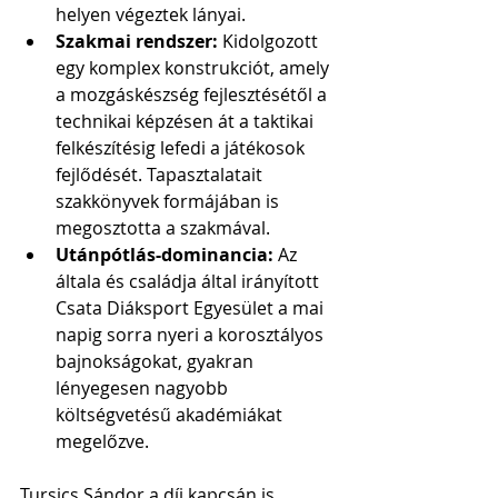
helyen végeztek lányai.
Szakmai rendszer:
 Kidolgozott 
egy komplex konstrukciót, amely 
a mozgáskészség fejlesztésétől a 
technikai képzésen át a taktikai 
felkészítésig lefedi a játékosok 
fejlődését. Tapasztalatait 
szakkönyvek formájában is 
megosztotta a szakmával.
Utánpótlás-dominancia:
 Az 
általa és családja által irányított 
Csata Diáksport Egyesület a mai 
napig sorra nyeri a korosztályos 
bajnokságokat, gyakran 
lényegesen nagyobb 
költségvetésű akadémiákat 
megelőzve.
Tursics Sándor a díj kapcsán is 