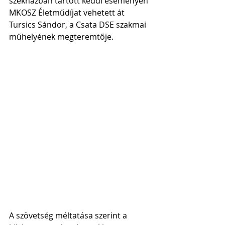
székházban tartott keddi eseményen 
MKOSZ Életműdíjat vehetett át 
Tursics Sándor, a Csata DSE szakmai 
műhelyének megteremtője.
A szövetség méltatása szerint a 