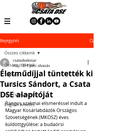
Bejegyzés
Összes cikkeink
csatadsekosar
Összes cikkeink
máj. 12.
1 perc olvasás
Életműdíjjal tüntették ki
Top hír
Tursics Sándort, a Csata
Friss
DSE alapítóját
Meccsbeszámoló
Rangos szakmai elismeréssel indult a 
English Articles
Magyar Kosárlabdázók Országos 
Szövetségének (MKOSZ) éves 
küldöttgyűlése: a budaörsi 