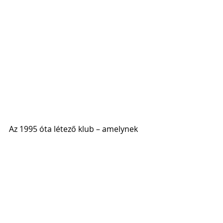
Az 1995 óta létező klub – amelynek 
junior csapata az idei szezonban már 
megszerezte az országos bajnoki 
címet – bátran vállalja a „Sanyi bácsi” 
által lefektetett alapokat és az általa 
képviselt szakmai szigort, amely 
továbbra is a sikereik záloga.