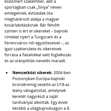
közismert szakember, akit a 
sportágban csak „Sinya” néven 
emlegetnek, évtizedek óta 
meghatározó alakja a magyar 
kosárlabdázásnak. Bár felnőtt 
szinten is ért el sikereket – bajnoki 
címeket nyert a Tungsram és a 
Ferencváros női együtteseivel –, az 
igazi szakterülete és sikereinek 
forrása a fiatalokkal való foglalkozás 
és az utánpótlás-nevelés maradt.
Nemzetközi sikerek:
 2004-ben 
Pozsonyban Európa-bajnoki 
bronzéremig vezette az U18-as 
leány válogatottat, amelynek 
keretét nagyrészt a saját 
tanítványai alkották. Egy évvel 
később a világbajnokságon a 8. 